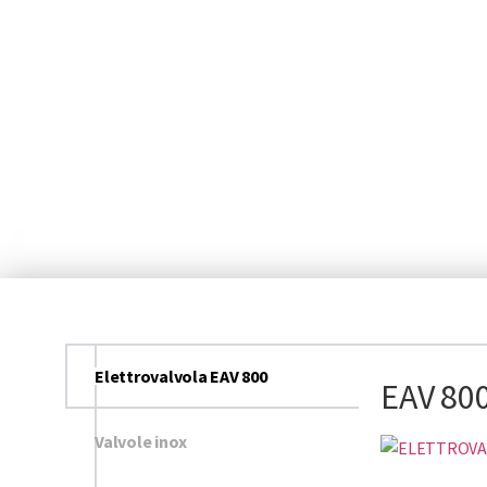
Elettrovalvole a separaz
Elettrovalvola EAV 800
EAV 80
Valvole inox