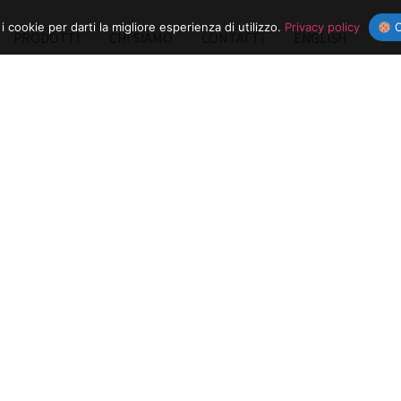
 i cookie per darti la migliore esperienza di utilizzo.
Privacy policy
O
PRODOTTI
CHI SIAMO
CONTATTI
ENGLISH
Valvole ed elettrovalvole
ni idrauliche, pneumatiche, strumentali, medicali, alimentari, chimi