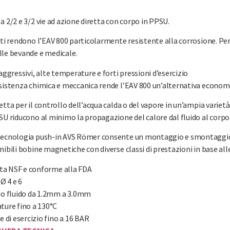
a 2/2 e 3/2 vie ad azione diretta con corpo in PPSU.
lti rendono l’EAV 800 particolarmente resistente alla corrosione. Pe
lle bevande e medicale.
 aggressivi, alte temperature e forti pressioni d’esercizio
sistenza chimica e meccanica rende l’EAV 800 un’alternativa economic
etta per il controllo dell’acqua calda o del vapore in un’ampia varietà
SU riducono al minimo la propagazione del calore dal fluido al corpo
 tecnologia push-in AVS Römer consente un montaggio e smontaggio
nibili bobine magnetiche con diverse classi di prestazioni in base all
ata NSF e conforme alla FDA
Ø 4 e 6
o fluido da 1.2mm a 3.0mm
ure fino a 130°C
 di esercizio fino a 16 BAR