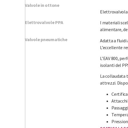
Valvole in ottone
Elettrovalvola 
Elettrovalvole PPA
I materiali sce
alimentare, de
Valvole pneumatiche
Adatta a fluidi
L’eccellente re
L’EAV 800, perf
isolanti del PP
La collaudata
attrezzi. Dispo
Certific
Attacchi 
Passaggi
Temperat
Pressione