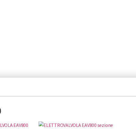
ione totale di fluido. Valvole di dosaggio, a sfera, a cartuccia, di ri
difficili.
0