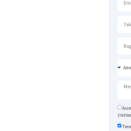
Acce
(richie
Tene