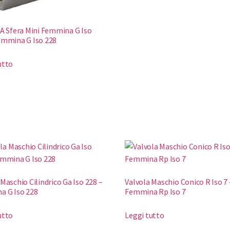
 A Sfera Mini Femmina G Iso
emmina G Iso 228
utto
 Maschio Cilindrico Ga Iso 228 –
Valvola Maschio Conico R Iso 7 
a G Iso 228
Femmina Rp Iso 7
utto
Leggi tutto