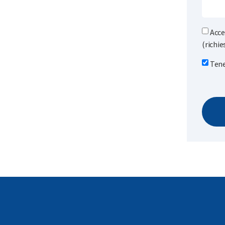
Acce
(richie
Tene