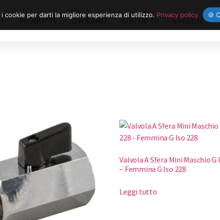
 i cookie per darti la migliore esperienza di utilizzo.
Privacy policy
🍪 
I
PRODOTTI
CHI SIAMO
CONTATTI
ENGLISH
Valvola A Sfera Mini Maschio G 
– Femmina G Iso 228
Leggi tutto